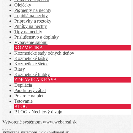
Olejčeky
Pigmenty na nechty
Lepidlá na nechty
Prípravky a roztoky
Pilníky na nechty
Tipy na nechty
Príslušenstvo a doplnky
Vybavenie salónu
KOZMETIKA
Kozmetické sady očných tieňov
Kozmetické tašky
Kozmetické štetce
Riasy
Kozmetické hubky
ZDRAVIE A KRÁSA
Depilácia
Parafínový zábal
Prístroje na pleť
Tetovanie
BLOG
BLOG - Nechtový dizajn
Vytvorené systémom
www.webareal.sk
Vytvorené systémom
www.webareal.sk