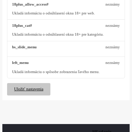
18plus_allow_access#
neznámy
Ukladá informáciu o odsúhlasení okna 18+ pre web.
18plus_cat#
neznámy
Ukladá informáciu o odsúhlasení okna 18+ pre kategóriu.
bs_slide_menu
neznámy
left_menu
neznámy
Ukladá informáciu o spôsobe zobrazenia ľavého menu.
Uložiť nastavenia
Hľadanie