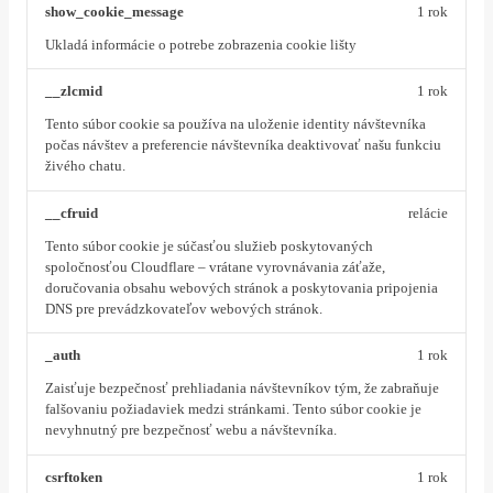
show_cookie_message
1 rok
Ukladá informácie o potrebe zobrazenia cookie lišty
__zlcmid
1 rok
Tento súbor cookie sa používa na uloženie identity návštevníka
počas návštev a preferencie návštevníka deaktivovať našu funkciu
živého chatu.
__cfruid
relácie
Tento súbor cookie je súčasťou služieb poskytovaných
spoločnosťou Cloudflare – vrátane vyrovnávania záťaže,
doručovania obsahu webových stránok a poskytovania pripojenia
DNS pre prevádzkovateľov webových stránok.
_auth
1 rok
Zaisťuje bezpečnosť prehliadania návštevníkov tým, že zabraňuje
falšovaniu požiadaviek medzi stránkami. Tento súbor cookie je
nevyhnutný pre bezpečnosť webu a návštevníka.
csrftoken
1 rok