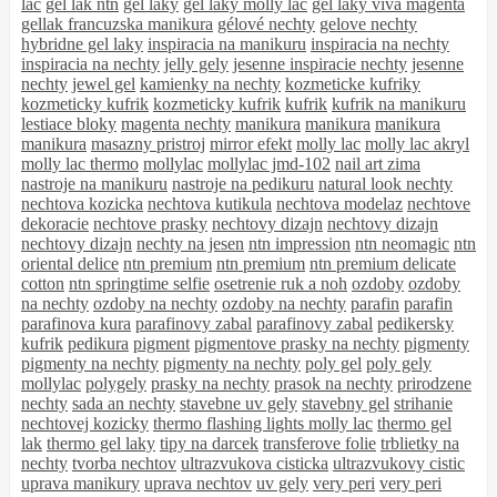
lac
gel lak ntn
gel laky
gel laky molly lac
gel laky viva magenta
gellak francuzska manikura
gélové nechty
gelove nechty
hybridne gel laky
inspiracia na manikuru
inspiracia na nechty
inspiracia na nechty
jelly gely
jesenne inspiracie nechty
jesenne
nechty
jewel gel
kamienky na nechty
kozmeticke kufriky
kozmeticky kufrik
kozmeticky kufrik
kufrik
kufrik na manikuru
lestiace bloky
magenta nechty
manikura
manikura
manikura
manikura
masazny pristroj
mirror efekt
molly lac
molly lac akryl
molly lac thermo
mollylac
mollylac jmd-102
nail art zima
nastroje na manikuru
nastroje na pedikuru
natural look nechty
nechtova kozicka
nechtova kutikula
nechtova modelaz
nechtove
dekoracie
nechtove prasky
nechtovy dizajn
nechtovy dizajn
nechtovy dizajn
nechty na jesen
ntn impression
ntn neomagic
ntn
oriental delice
ntn premium
ntn premium
ntn premium delicate
cotton
ntn springtime selfie
osetrenie ruk a noh
ozdoby
ozdoby
na nechty
ozdoby na nechty
ozdoby na nechty
parafin
parafin
parafinova kura
parafinovy zabal
parafinovy zabal
pedikersky
kufrik
pedikura
pigment
pigmentove prasky na nechty
pigmenty
pigmenty na nechty
pigmenty na nechty
poly gel
poly gely
mollylac
polygely
prasky na nechty
prasok na nechty
prirodzene
nechty
sada an nechty
stavebne uv gely
stavebny gel
strihanie
nechtovej kozicky
thermo flashing lights molly lac
thermo gel
lak
thermo gel laky
tipy na darcek
transferove folie
trblietky na
nechty
tvorba nechtov
ultrazvukova cisticka
ultrazvukovy cistic
uprava manikury
uprava nechtov
uv gely
very peri
very peri