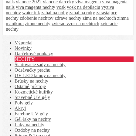
nails
vianoce 2022
viaocne darceky
viva magenta
viva magenta
nails
viva magenta nechty
vosk
vosk na depilaciu
vyziva
nechtov
water ink
zabal na nohy
zabal na ruky
zarastajuce
nechty
zdobenie nechtov
zdrave nechty
zima na nechtoch
zimna
manikura
zimne nechty
zvierac vzor na nechtoch
zvieracie
nechty
Výpredaj
Novinky
Darčekové poukazy
NECHTY
Štartovacie sady na nechty
Odsávačky prachu
UV LED lampy na nechty
Brúsky na nechty
Ostatné prístroje
Kozmetické kufríky
Stavebné UV gély
Poly gély
Akryl
Farebné UV gély
Gél-laky na nechty
Laky na nechty
Ozdoby na nechty
Primer & Top coat