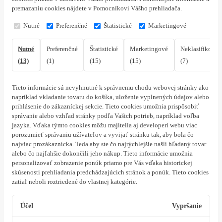
premazaniu cookies nájdete v Pomocníkovi Vášho prehliadača.
Nutné
Preferenčné
Štatistické
Marketingové
Nutné
Preferenčné
Štatistické
Marketingové
Neklasifikovan
(13)
(1)
(15)
(15)
(7)
Tieto informácie sú nevyhnutné k správnemu chodu webovej stránky ako
napríklad vkladanie tovaru do košíka, uloženie vyplnených údajov alebo
prihlásenie do zákazníckej sekcie.
Tieto cookies umožnia prispôsobiť
správanie alebo vzhľad stránky podľa Vašich potrieb, napríklad voľba
jazyka.
Vďaka týmto cookies môžu majitelia aj developeri webu viac
porozumieť správaniu užívateľov a vyvijať stránku tak, aby bola čo
najviac prozákaznícka. Teda aby ste čo najrýchlejšie našli hľadaný tovar
alebo čo najľahšie dokončili jeho nákup.
Tieto informácie umožnia
personalizovať zobrazenie ponúk priamo pre Vás vďaka historickej
skúsenosti prehliadania predchádzajúcich stránok a ponúk.
Tieto cookies
zatiaľ neboli roztriedené do vlastnej kategórie.
Účel
Vypršanie