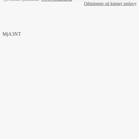
Odstúpenie od kúpnej zmluvy
MjA3NT