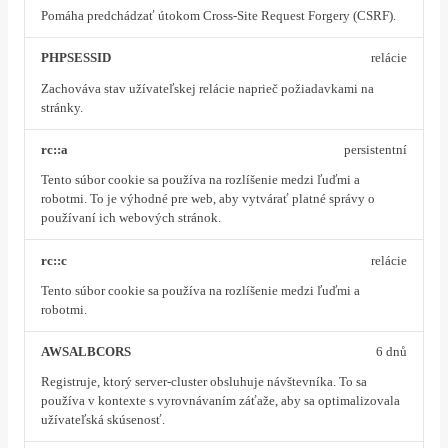
Pomáha predchádzať útokom Cross-Site Request Forgery (CSRF).
PHPSESSID
relácie
Zachováva stav užívateľskej relácie naprieč požiadavkami na
stránky.
rc::a
persistentní
Tento súbor cookie sa používa na rozlíšenie medzi ľuďmi a
robotmi. To je výhodné pre web, aby vytvárať platné správy o
používaní ich webových stránok.
rc::c
relácie
Tento súbor cookie sa používa na rozlíšenie medzi ľuďmi a
robotmi.
AWSALBCORS
6 dnů
Registruje, ktorý server-cluster obsluhuje návštevníka. To sa
používa v kontexte s vyrovnávaním záťaže, aby sa optimalizovala
užívateľská skúsenosť.