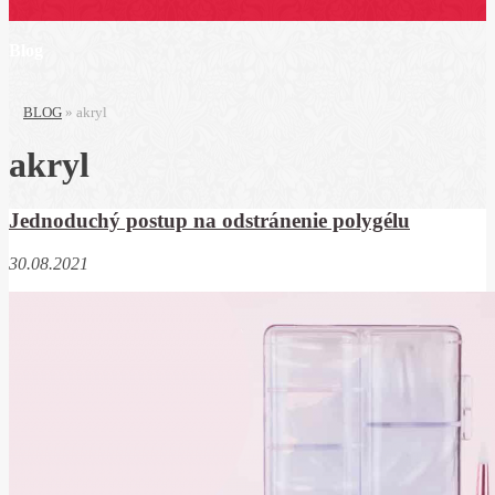
Blog
BLOG
»
akryl
akryl
Jednoduchý postup na odstránenie polygélu
30.08.2021