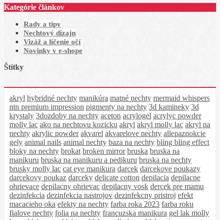
Kategórie článkov
Rady a tipy
Nechtový dizajn
Vizáž a líčenie očí
Novinky v e-shope
Štítky
akryl
hybridné nechty
manikúra
matné nechty
mermaid whispers
ntn premium impression
pigmenty na nechty
3d kamineky
3d
krystaly
3dozdoby na nechty
aceton
acrylogel
acrylyc powder
molly lac
ako na nechtovu kozicku
akryl
akryl molly lac
akryl na
nechty
akrylic powder
akvarel
akvarelove nechty
allepaznokcie
gely
animal nails
animal nechty
baza na nechty
bling bling effect
bloky na nechty
brokat
broken mirror
bruska
bruska na
manikuru
bruska na manikuru a pedikuru
bruska na nechty
brusky molly lac
cat eye manikura
darcek
darcekove poukazy
darcekovy poukaz
darceky
delicate cotton
depilacia
depilacne
ohrievace
depilacny ohrievac
depilacny vosk
dercek pre mamu
dezinfekcia
dezinfekcia nastrojov
dezinfekcny pristroj
efekt
macacieho oka
efekty na nechty
farba roka 2023
farba roku
fialove nechty
folia na nechty
francuzska manikura
gel lak molly