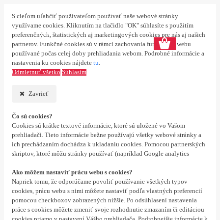
Prihlásenie
Nová registrácia
S cieľom uľahčiť používateľom používať naše webové stránky
využívame cookies. Kliknutím na tlačidlo "OK" súhlasíte s použitím
0 ks
preferenčných, štatistických aj marketingových cookies pre nás aj našich
partnerov. Funkčné cookies sú v rámci zachovania funkčnosti webu
používané počas celej doby prehliadania webom. Podrobné informácie a
nastavenia ku cookies nájdete
tu
.
Odmietnuť všetko
Súhlasím
Zavrieť
Čo sú cookies?
Cookies sú krátke textové informácie, ktoré sú uložené vo Vašom
prehliadači. Tieto informácie bežne používajú všetky webové stránky a
ich prechádzaním dochádza k ukladaniu cookies. Pomocou partnerských
skriptov, ktoré môžu stránky používať (napríklad Google analytics
Ako môžem nastaviť prácu webu s cookies?
Napriek tomu, že odporúčame povoliť používanie všetkých typov
cookies, prácu webu s nimi môžete nastaviť podľa vlastných preferencií
pomocou checkboxov zobrazených nižšie. Po odsúhlasení nastavenia
práce s cookies môžete zmeniť svoje rozhodnutie zmazaním či editáciou
cookies priamo v nastavení Vášho prehliadača. Podrobnejšie informácie k