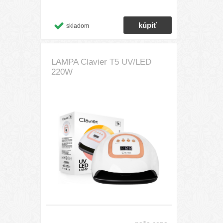
skladom
LAMPA Clavier T5 UV/LED
220W