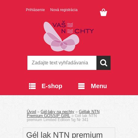
Prihlásenie
Nová registrácia
E-shop
Menu
Úvod
»
Gél-laky na nechty
»
Géllak NTN
Premium GOSSIP GIRL
»
Gél lak NTN
premium Limited Edition 5g Nr 341
Gél lak NTN premium