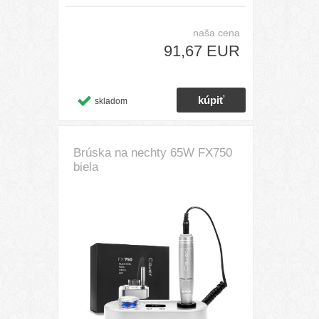
naša cena
91,67 EUR
skladom
Brúska na nechty 65W FX750
biela