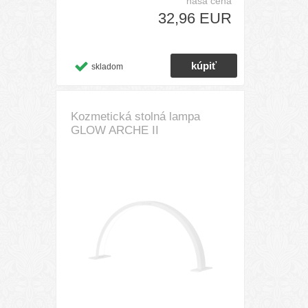
naša cena
32,96 EUR
skladom
Kozmetická stolná lampa
GLOW ARCHE II