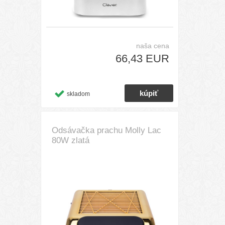
naša cena
66,43 EUR
skladom
Odsávačka prachu Molly Lac
80W zlatá