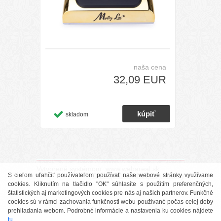
naša cena
32,09 EUR
skladom
Vytvorené systémom
www.webareal.sk
Odstúpenie od kúpnej zmluvy
S cieľom uľahčiť používateľom používať naše webové stránky využívame
cookies. Kliknutím na tlačidlo "OK" súhlasíte s použitím preferenčných,
štatistických aj marketingových cookies pre nás aj našich partnerov. Funkčné
cookies sú v rámci zachovania funkčnosti webu používané počas celej doby
prehliadania webom. Podrobné informácie a nastavenia ku cookies nájdete
tu
.