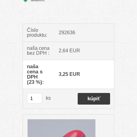
skladom
Číslo
292636
produktu:
naša cena
2,64 EUR
bez DPH :
naša
cena s
3,25 EUR
DPH
(23 %):
ks