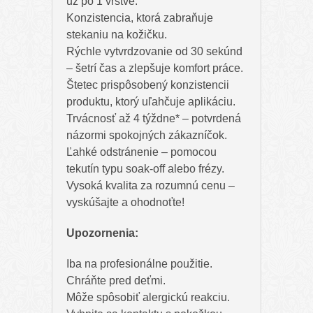
už po 1 vrstve.
Konzistencia, ktorá zabraňuje
stekaniu na kožičku.
Rýchle vytvrdzovanie od 30 sekúnd
– šetrí čas a zlepšuje komfort práce.
Štetec prispôsobený konzistencii
produktu, ktorý uľahčuje aplikáciu.
Trvácnosť až 4 týždne* – potvrdená
názormi spokojných zákazníčok.
Ľahké odstránenie – pomocou
tekutín typu soak-off alebo frézy.
Vysoká kvalita za rozumnú cenu –
vyskúšajte a ohodnoťte!
Upozornenia:
Iba na profesionálne použitie.
Chráňte pred deťmi.
Môže spôsobiť alergickú reakciu.