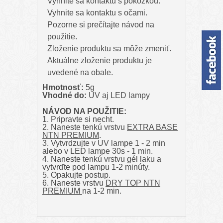
Vyhnite sa kontaktu s pokožkou.
Vyhnite sa kontaktu s očami.
Pozorne si prečítajte návod na
použitie.
Zloženie produktu sa môže zmeniť.
Aktuálne zloženie produktu je
uvedené na obale.
Hmotnosť:
5g
Vhodné do:
UV aj LED lampy
NÁVOD NA POUŽITIE:
1. Pripravte si necht.
2. Naneste tenkú vrstvu
EXTRA BASE
NTN PREMIUM
.
3. Vytvrdzujte v UV lampe 1 - 2 min
alebo v LED lampe 30s - 1 min.
4. Naneste tenkú vrstvu gél laku a
vytvrďte pod lampu 1-2 minúty.
5. Opakujte postup.
6. Naneste vrstvu
DRY TOP NTN
PREMIUM
na 1-2 min.