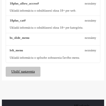
18plus_allow_access#
neznámy
Ukladá informáciu o odsúhlasení okna 18+ pre web.
18plus_cat#
neznámy
Ukladá informáciu o odsúhlasení okna 18+ pre kategóriu.
bs_slide_menu
neznámy
left_menu
neznámy
Ukladá informáciu o spôsobe zobrazenia ľavého menu.
Uložiť nastavenia
Hľadanie