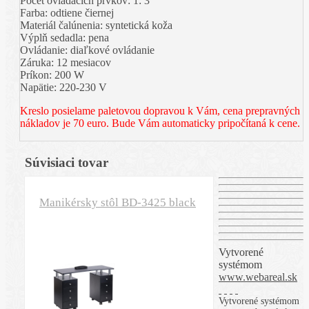
Počet ovládacích prvkov: 1: 3
Farba: odtiene čiernej
Materiál čalúnenia: syntetická koža
Výplň sedadla: pena
Ovládanie: diaľkové ovládanie
Záruka: 12 mesiacov
Príkon: 200 W
Napätie: 220-230 V
Kreslo posielame paletovou dopravou k Vám, cena prepravných
nákladov je 70 euro. Bude Vám automaticky pripočítaná k cene.
Súvisiaci tovar
Manikérsky stôl BD-3425 black
Vytvorené
systémom
www.webareal.sk
Vytvorené systémom