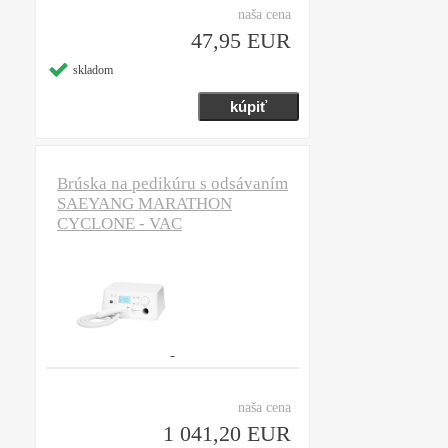
naša cena
47,95 EUR
skladom
Brúska na pedikúru s odsávaním
SAEYANG MARATHON
CYCLONE - VAC
naša cena
1 041,20 EUR