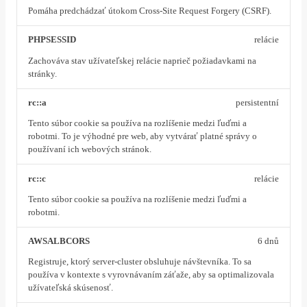
Pomáha predchádzať útokom Cross-Site Request Forgery (CSRF).
PHPSESSID
relácie
Zachováva stav užívateľskej relácie naprieč požiadavkami na
stránky.
rc::a
persistentní
Tento súbor cookie sa používa na rozlíšenie medzi ľuďmi a
robotmi. To je výhodné pre web, aby vytvárať platné správy o
používaní ich webových stránok.
rc::c
relácie
Tento súbor cookie sa používa na rozlíšenie medzi ľuďmi a
robotmi.
AWSALBCORS
6 dnů
Registruje, ktorý server-cluster obsluhuje návštevníka. To sa
používa v kontexte s vyrovnávaním záťaže, aby sa optimalizovala
užívateľská skúsenosť.