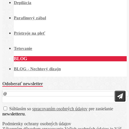
Depilácia
Parafínový zábal
Prístroje na pleť
Tetovanie
BLOG
BLOG - Nechtový dizajn
Odoberať newsletter
Súhlasím so
spracovaním osobných údajov
pre zasielanie
newsletteru
.
Podmienky ochrany osobných údajov
Zákonným dôvodom spracovanie Vašich osobných údajov je Váš