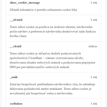
show_cookie_message
1 rok
Ukladá informácie o potrebe zobrazenia cookie lišty
__zlcmid
1 rok
Tento súbor cookie sa používa na uloženie identity návštevníka
počas návštev a preferencie návštevníka deaktivovať našu funkciu
živého chatu.
__cfruid
relácie
Tento súbor cookie je súčasťou služieb poskytovaných
spoločnosťou Cloudflare – vrátane vyrovnávania záťaže,
doručovania obsahu webových stránok a poskytovania pripojenia
DNS pre prevádzkovateľov webových stránok.
_auth
1 rok
Zaisťuje bezpečnosť prehliadania návštevníkov tým, že zabraňuje
falšovaniu požiadaviek medzi stránkami. Tento súbor cookie je
nevyhnutný pre bezpečnosť webu a návštevníka.
csrftoken
1 rok