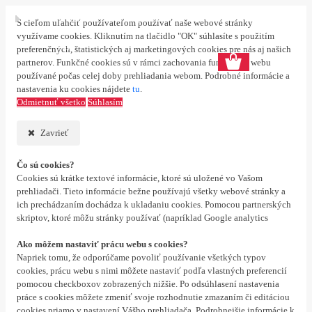
Prihlásenie
Nová registrácia
S cieľom uľahčiť používateľom používať naše webové stránky
využívame cookies. Kliknutím na tlačidlo "OK" súhlasíte s použitím
0 ks
preferenčných, štatistických aj marketingových cookies pre nás aj našich
partnerov. Funkčné cookies sú v rámci zachovania funkčnosti webu
používané počas celej doby prehliadania webom. Podrobné informácie a
nastavenia ku cookies nájdete
tu
.
Odmietnuť všetko
Súhlasím
Zavrieť
Čo sú cookies?
Cookies sú krátke textové informácie, ktoré sú uložené vo Vašom
prehliadači. Tieto informácie bežne používajú všetky webové stránky a
ich prechádzaním dochádza k ukladaniu cookies. Pomocou partnerských
skriptov, ktoré môžu stránky používať (napríklad Google analytics
Ako môžem nastaviť prácu webu s cookies?
Napriek tomu, že odporúčame povoliť používanie všetkých typov
cookies, prácu webu s nimi môžete nastaviť podľa vlastných preferencií
pomocou checkboxov zobrazených nižšie. Po odsúhlasení nastavenia
práce s cookies môžete zmeniť svoje rozhodnutie zmazaním či editáciou
cookies priamo v nastavení Vášho prehliadača. Podrobnejšie informácie k