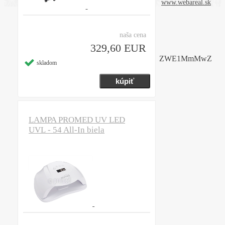
www.webareal.sk
naša cena
329,60 EUR
ZWE1MmMwZ
skladom
LAMPA PROMED UV LED
UVL - 54 All-In biela