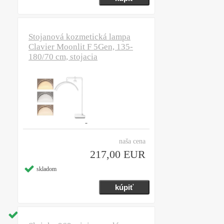
Stojanová kozmetická lampa
Clavier Moonlit F 5Gen, 135-
180/70 cm, stojacia
naša cena
217,00 EUR
skladom
skladom