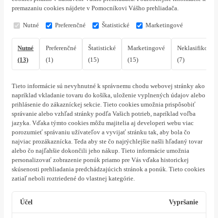
premazaniu cookies nájdete v Pomocníkovi Vášho prehliadača.
Nutné
Preferenčné
Štatistické
Marketingové
Nutné
Preferenčné
Štatistické
Marketingové
Neklasifikovan
(13)
(1)
(15)
(15)
(7)
Tieto informácie sú nevyhnutné k správnemu chodu webovej stránky ako
napríklad vkladanie tovaru do košíka, uloženie vyplnených údajov alebo
prihlásenie do zákazníckej sekcie.
Tieto cookies umožnia prispôsobiť
správanie alebo vzhľad stránky podľa Vašich potrieb, napríklad voľba
jazyka.
Vďaka týmto cookies môžu majitelia aj developeri webu viac
porozumieť správaniu užívateľov a vyvijať stránku tak, aby bola čo
najviac prozákaznícka. Teda aby ste čo najrýchlejšie našli hľadaný tovar
alebo čo najľahšie dokončili jeho nákup.
Tieto informácie umožnia
personalizovať zobrazenie ponúk priamo pre Vás vďaka historickej
skúsenosti prehliadania predchádzajúcich stránok a ponúk.
Tieto cookies
zatiaľ neboli roztriedené do vlastnej kategórie.
Účel
Vypršanie