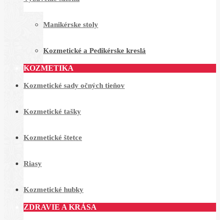
Manikérske stoly
Kozmetické a Pedikérske kreslá
KOZMETIKA
Kozmetické sady očných tieňov
Kozmetické tašky
Kozmetické štetce
Riasy
Kozmetické hubky
ZDRAVIE A KRÁSA