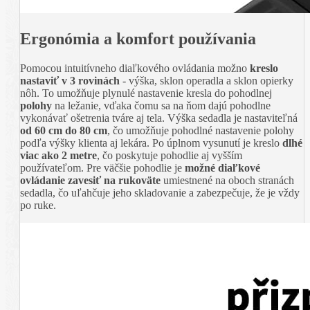
Ergonómia a komfort používania
Pomocou intuitívneho diaľkového ovládania možno
kreslo
nastaviť v 3 rovinách
- výška, sklon operadla a sklon opierky
nôh. To umožňuje plynulé nastavenie kresla do pohodlnej
polohy
na ležanie, vďaka čomu sa na ňom dajú pohodlne
vykonávať ošetrenia tváre aj tela. Výška sedadla je nastaviteľná
od 60 cm do 80 cm
, čo umožňuje pohodlné nastavenie polohy
podľa výšky klienta aj lekára. Po úplnom vysunutí je kreslo
dlhé
viac ako 2 metre
, čo poskytuje pohodlie aj vyšším
používateľom. Pre väčšie pohodlie je
možné diaľkové
ovládanie zavesiť na rukoväte
umiestnené na oboch stranách
sedadla, čo uľahčuje jeho skladovanie a zabezpečuje, že je vždy
po ruke.