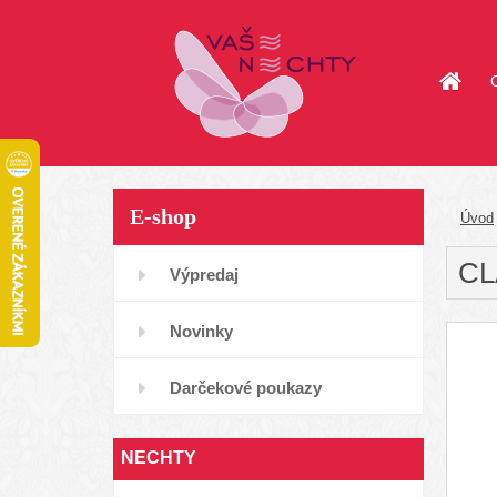
E-shop
Úvod
CL
Výpredaj
Novinky
Darčekové poukazy
NECHTY