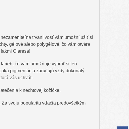
 nezameniteľná trvanlivosť vám umožní užiť si
chty, gélové alebo polygélové, čo vám otvára
 lakmi Claresa!
 farieb, čo vám umožňuje vybrať si ten
vysoká pigmentácia zaručujú vždy dokonalý
torá vás uchváti.
atečenia k nechtovej kožičke.
e. Za svoju popularitu vďačia predovšetkým