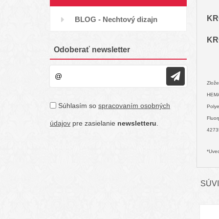
KR
BLOG - Nechtový dizajn
KR
Odoberať newsletter
Zlože
HEMA 
Súhlasím so
spracovaním osobných
Polye
Fluor
údajov
pre zasielanie
newsletteru
.
42735
*Uved
SÚVI