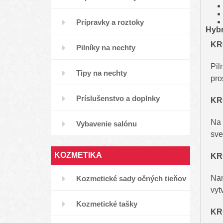
Prípravky a roztoky
Hybr
KRO
Pilníky na nechty
Pil
Tipy na nechty
pro
Príslušenstvo a doplnky
KR
Na 
Vybavenie salónu
sve
KOZMETIKA
KRO
Nan
Kozmetické sady očných tieňov
vyt
Kozmetické tašky
KRO