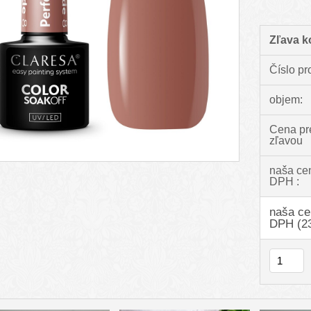
Zľava k
Číslo pr
objem:
Cena pr
zľavou
naša ce
DPH :
naša ce
DPH (2