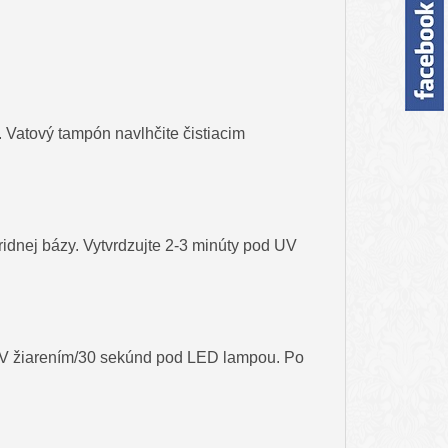
u. Vatový tampón navlhčite čistiacim
idnej bázy. Vytvrdzujte 2-3 minúty pod UV
d UV žiarením/30 sekúnd pod LED lampou. Po