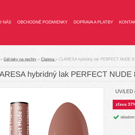
O NÁS
OBCHODNÉ PODMIENKY
DOPRAVA A PLATBY
KONTA
»
Gél-laky na nechty
»
Claresa
»
CLARESA hybridný lak PERFECT NUDE 8 
ARESA hybridný lak PERFECT NUDE 8
UV/LED g
zľava
37
skladom