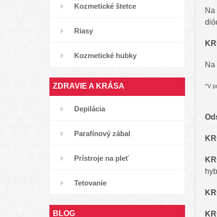
Kozmetické štetce
Na 
dió
Riasy
KRO
Kozmetické hubky
Na 
ZDRAVIE A KRÁSA
*V p
Depilácia
Ods
Parafínový zábal
KR
Prístroje na pleť
KR
hyb
Tetovanie
KR
BLOG
KR