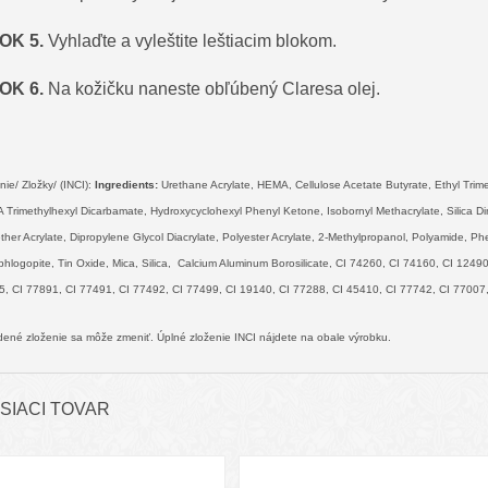
OK 5.
Vyhlaďte a vyleštite leštiacim blokom.
OK 6.
Na kožičku naneste obľúbený Claresa olej.
nie/ Zložky/ (INCI):
Ingredients:
Urethane Acrylate, HEMA, Cellulose Acetate Butyrate, Ethyl Trim
Trimethylhexyl Dicarbamate, Hydroxycyclohexyl Phenyl Ketone, Isobornyl Methacrylate, Silica Di
ther Acrylate, Dipropylene Glycol Diacrylate, Polyester Acrylate, 2-Methylpropanol, Polyamide, P
phlogopite, Tin Oxide, Mica, Silica, Calcium Aluminum Borosilicate, CI 74260, CI 74160, CI 124
, CI 77891, CI 77491, CI 77492, CI 77499, CI 19140, CI 77288, CI 45410, CI 77742, CI 77007
ené zloženie sa môže zmeniť. Úplné zloženie INCI nájdete na obale výrobku.
SIACI TOVAR