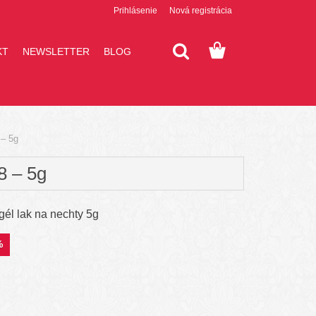
Prihlásenie
Nová registrácia
KT
NEWSLETTER
BLOG
– 5g
 – 5g
él lak na nechty 5g
%