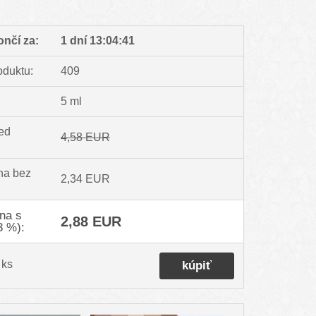
ončí za:
1 dní 13:04:40
oduktu:
409
5 ml
ed
4,58 EUR
na bez
2,34 EUR
na s
2,88 EUR
3 %):
ks