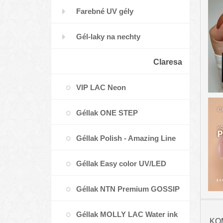
Farebné UV gély
Gél-laky na nechty
Claresa
VIP LAC Neon
Géllak ONE STEP
Géllak Polish - Amazing Line
Géllak Easy color UV/LED
Géllak NTN Premium GOSSIP
Géllak MOLLY LAC Water ink
GIRL
KO