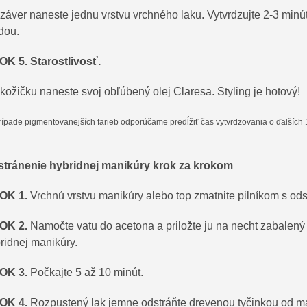
záver naneste jednu vrstvu vrchného laku. Vytvrdzujte 2-3 mi
dou.
K 5. Starostlivosť.
kožičku naneste svoj obľúbený olej Claresa. Styling je hotový!
rípade pigmentovanejších farieb odporúčame predĺžiť čas vytvrdzovania o ďalších
tránenie hybridnej manikúry krok za krokom
OK 1.
Vrchnú vrstvu manikúry alebo top zmatnite pilníkom s o
OK 2.
Namočte vatu do acetona a priložte ju na necht zabalený d
ridnej manikúry.
OK 3.
Počkajte 5 až 10 minút.
OK 4.
Rozpustený lak jemne odstráňte drevenou tyčinkou od m