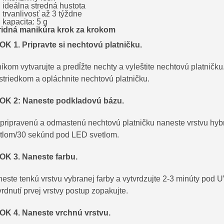
ideálna stredná hustota
trvanlivosť až 3 týždne
kapacita: 5 g
idná manikúra krok za krokom
K 1. Pripravte si nechtovú platničku.
níkom vytvarujte a predĺžte nechty a vyleštite nechtovú platničk
striedkom a opláchnite nechtovú platničku.
OK 2: Naneste podkladovú bázu.
pripravenú a odmastenú nechtovú platničku naneste vrstvu hybr
tlom/30 sekúnd pod LED svetlom.
K 3. Naneste farbu.
este tenkú vrstvu vybranej farby a vytvrdzujte 2-3 minúty po
vrdnutí prvej vrstvy postup zopakujte.
K 4. Naneste vrchnú vrstvu.