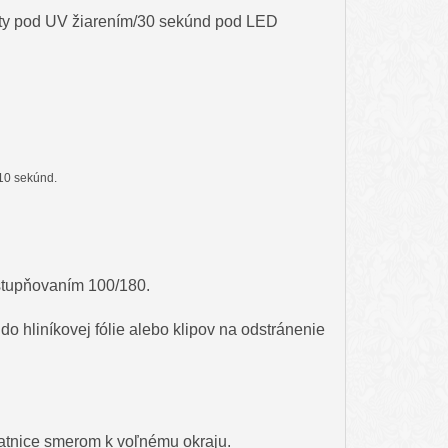
núty pod UV žiarením/30 sekúnd pod LED
 10 sekúnd.
dstupňovaním 100/180.
o hliníkovej fólie alebo klipov na odstránenie
atnice smerom k voľnému okraju.