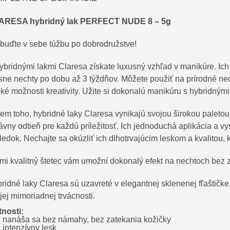
ARESA hybridný lak PERFECT NUDE 8 – 5g
buďte v sebe túžbu po dobrodružstve!
ybridnými lakmi Claresa získate luxusný vzhľad v manikúre. Ich
sne nechty po dobu až 3 týždňov. Môžete použiť na prírodné ne
oké možnosti kreativity. Užite si dokonalú manikúru s hybridnými
em toho, hybridné laky Claresa vynikajú svojou širokou paletou
ávny odtieň pre každú príležitosť. Ich jednoduchá aplikácia a 
ledok. Nechajte sa okúzliť ich dlhotrvajúcim leskom a kvalitou, k
mi kvalitný štetec vám umožní dokonalý efekt na nechtoch bez z
ridné laky Claresa sú uzavreté v elegantnej sklenenej fľaštičk
jej mimoriadnej trvácnosti.
tnosti:
nanáša sa bez námahy, bez zatekania kožičky
intenzívny lesk