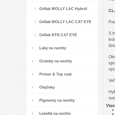
Géllak MOLLY LAC Hybrid
CL
Géllak MOLLY LAC CAT EYE
Pre
S h
Géllak NTN CAT EYE
krá
šir
Laky na nechty
Okr
Ozdoby na nechty
spr
výs
Primer & Top coat
Veľ
Olejčeky
Hyb
svo
Pigmenty na nechty
Vlas
Lepidlá na nechty