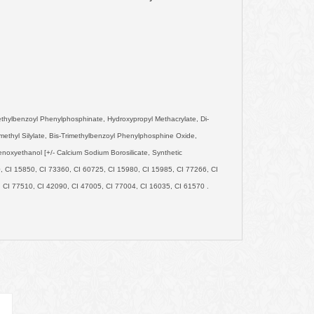
ethylbenzoyl Phenylphosphinate, Hydroxypropyl Methacrylate, Di-
methyl Silylate, Bis-Trimethylbenzoyl Phenylphosphine Oxide,
henoxyethanol [+/- Calcium Sodium Borosilicate, Synthetic
90, CI 15850, CI 73360, CI 60725, CI 15980, CI 15985, CI 77266, CI
, CI 77510, CI 42090, CI 47005, CI 77004, CI 16035, CI 61570
.