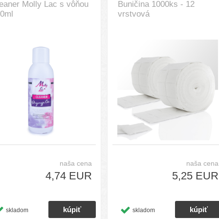
eaner Molly Lac s vôňou
Buničina 1000ks - 12
0ml
vrstvová
naša cena
naša cena
4,74 EUR
5,25 EUR
skladom
skladom